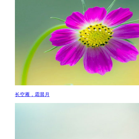
长空雁，霜晨月