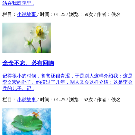
站在我庭院里..
栏目：
小说故事
/
时间：
01-25 /
浏览：
59次 /
作者：
佚名
念念不忘、必有回响
记得很小的时候，爸爸还很青涩，于是别人这样介绍我：这是
李文宏的孙子。约摸过了几年，别人又会这样介绍：这是李会
兵的儿子。记..
栏目：
小说故事
/
时间：
01-25 /
浏览：
52次 /
作者：
佚名