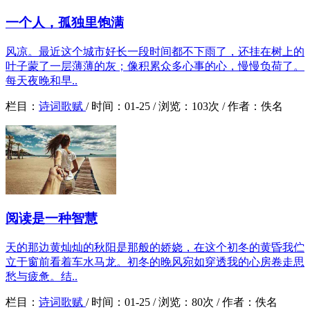
一个人，孤独里饱满
风凉。最近这个城市好长一段时间都不下雨了，还挂在树上的
叶子蒙了一层薄薄的灰；像积累众多心事的心，慢慢负荷了。
每天夜晚和早..
栏目：
诗词歌赋
/
时间：
01-25 /
浏览：
103次 /
作者：
佚名
阅读是一种智慧
天的那边黄灿灿的秋阳是那般的娇娆，在这个初冬的黄昏我伫
立于窗前看着车水马龙。初冬的晚风宛如穿透我的心房卷走思
愁与疲惫。结..
栏目：
诗词歌赋
/
时间：
01-25 /
浏览：
80次 /
作者：
佚名