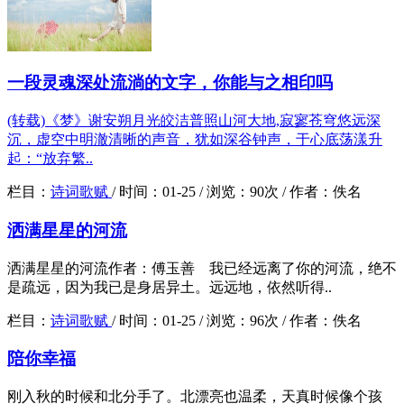
一段灵魂深处流淌的文字，你能与之相印吗
(转载)《梦》谢安朔月光皎洁普照山河大地,寂寥苍穹悠远深
沉，虚空中明澈清晰的声音，犹如深谷钟声，于心底荡漾升
起：“放弃繁..
栏目：
诗词歌赋
/
时间：
01-25 /
浏览：
90次 /
作者：
佚名
洒满星星的河流
洒满星星的河流作者：傅玉善 我已经远离了你的河流，绝不
是疏远，因为我已是身居异土。远远地，依然听得..
栏目：
诗词歌赋
/
时间：
01-25 /
浏览：
96次 /
作者：
佚名
陪你幸福
刚入秋的时候和北分手了。北漂亮也温柔，天真时候像个孩