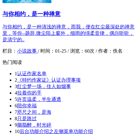
与你相约，是一种禅意
与你相约，是一种清浅的禅意，而我，便在红尘最深处的禅意
里，等你--题辞.微尘陌上窗外，细雨的绵柔音律，偶尔听听，
是清宁的..
栏目：
小说故事
/
时间：
01-25 /
浏览：
60次 /
作者：
佚名
热门阅读
1
认证作家名单
2
《特约作家证》认证办理事项
3
红尘梦一场，佳人如烟事
4
拉着你的手
5
许页温柔，半生通透
6
陪你幸福
7
咫尺之间，是海
8
只是路过
9
胭脂醉，时光碎
10
后台功能介绍之左侧菜单功能介绍