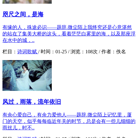
咫尺之间，是海
有缘的人，殊途必识——题辞.微尘陌上我终究还是心意湛然
的站在了集美大桥的这头，看着茫茫白雾里的海，以及那座浮
在水中的城，..
栏目：
诗词歌赋
/
时间：
01-25 /
浏览：
108次 /
作者：
佚名
风过，雨落，流年依旧
有余心爱自己，有余力爱他人——题辞.微尘陌上记忆里，厦
门的天空，似乎每每临近年关的时节，总是会有一些儿细细的
雨丝儿，时不..