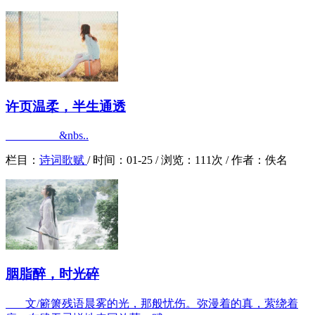
许页温柔，半生通透
&nbs..
栏目：
诗词歌赋
/
时间：
01-25 /
浏览：
111次 /
作者：
佚名
胭脂醉，时光碎
文/簖箫残语晨雾的光，那般忧伤。弥漫着的真，萦绕着