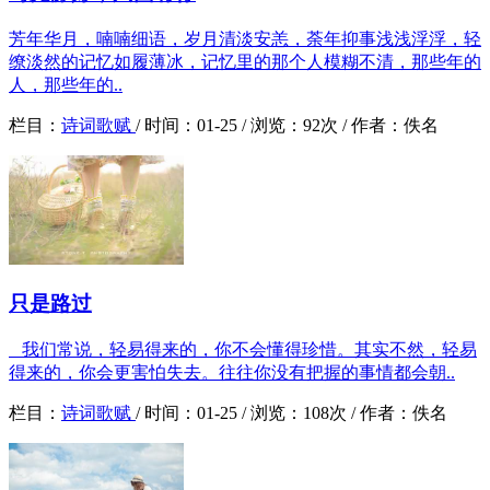
芳年华月，喃喃细语，岁月清淡安恙，荼年抑事浅浅浮浮，轻
缭淡然的记忆如履薄冰，记忆里的那个人模糊不清，那些年的
人，那些年的..
栏目：
诗词歌赋
/
时间：
01-25 /
浏览：
92次 /
作者：
佚名
只是路过
我们常说，轻易得来的，你不会懂得珍惜。其实不然，轻易
得来的，你会更害怕失去。往往你没有把握的事情都会朝..
栏目：
诗词歌赋
/
时间：
01-25 /
浏览：
108次 /
作者：
佚名