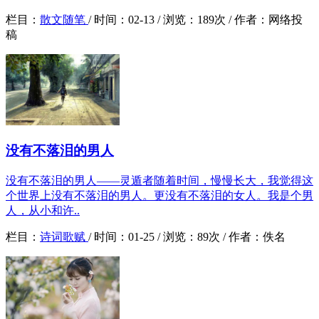
栏目：
散文随笔
/
时间：
02-13 /
浏览：
189次 /
作者：
网络投
稿
没有不落泪的男人
没有不落泪的男人——灵遁者随着时间，慢慢长大，我觉得这
个世界上没有不落泪的男人。更没有不落泪的女人。我是个男
人，从小和许..
栏目：
诗词歌赋
/
时间：
01-25 /
浏览：
89次 /
作者：
佚名