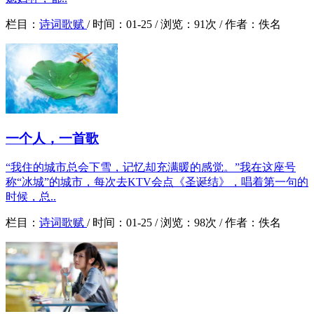
栏目：
诗词歌赋
/
时间：
01-25 /
浏览：
91次 /
作者：
佚名
一个人，一首歌
“我住的城市总会下雪，记忆却充满暖的感觉。”我在这座号
称“冰城”的城市，每次去KTV会点《圣诞结》，唱着第一句的
时候，总..
栏目：
诗词歌赋
/
时间：
01-25 /
浏览：
98次 /
作者：
佚名