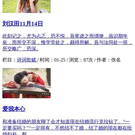
刘汉田11月14日
此刻记之，尤为忐忑，恐不悦，吾辈虚之而缥缈，虽识期年
矣，而所交不深，惟学堂处之，颇得所解。吾与汝同处一班，
所交略广，恐深..
栏目：
诗词歌赋
/
时间：
01-25 /
浏览：
87次 /
作者：
佚名
爱我本心
和准备结婚的朋友聊了会才知道现在结婚流行克拉钻了。“一
定要买吗？”“一定得有，不然结不了婚，结了婚的现在都在给
媳妇补，都..