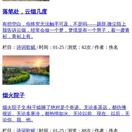
落笔处，云烟几度
有些空白，你终究无法触手可及，不是吗——题辞.微尘陌上
我告诉云烟，经常会做一个梦，梦境里有一个男子，着一袭青
衫，青衫上有..
栏目：
诗词歌赋
/
时间：
01-25 /
浏览：
82次 /
作者：
佚名
烟火院子
烟火院子文/秋千瞌睡了绝对是个奇迹。无论多遥远，都仿佛
很近。无论多寒冷，都热情如火。无论以前、现在、以后，无
论你、我、他..
栏目：
诗词歌赋
/
时间：
01-25 /
浏览：
88次 /
作者：
佚名