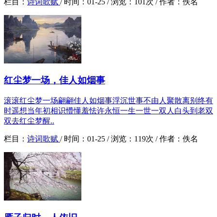
栏目：
诗词歌赋
/
时间：
01-25 /
浏览：
101次 /
作者：
佚名
红尘梦一场，佳人如烟事
滚滚红尘梦一场翩翩佳人如烟事浮沉世事不由人聚散离别终有
时遥想当年初相识懵懂羞怯许永恒一生一世一双人白头到老双
双去红尘梦醒..
栏目：
诗词歌赋
/
时间：
01-25 /
浏览：
119次 /
作者：
佚名