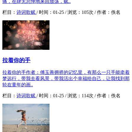
痛，在肆无忌惮地来回放荡，赋..
栏目：
诗词歌赋
/
时间：
01-25 /
浏览：
105次 /
作者：
佚名
拉着你的手
拉着你的手作者：傅玉善拥挤的记忆里，有那么一只手能牵着
梦远行，带我去看风景，带我活出个幸福给自己，让我找到那
轮在童年的画..
栏目：
诗词歌赋
/
时间：
01-25 /
浏览：
114次 /
作者：
佚名