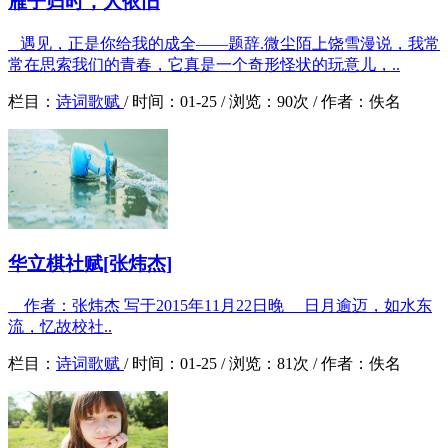
雁子归时，人依旧
遇见，正是你给我的成全——题辞.微尘陌上饶雪漫说，我常
常在思索我们的青春，它真是一个奇形怪状的玩意儿，..
栏目：
诗词歌赋
/
时间：
01-25 /
浏览：
90次 /
作者：
佚名
华立棋社赋[张炜杰]
作者：张炜杰 写于2015年11月22日晚 日月逾迈，如水东
流，忆故校社..
栏目：
诗词歌赋
/
时间：
01-25 /
浏览：
81次 /
作者：
佚名