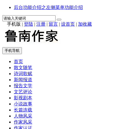
后台功能介绍之左侧菜单功能介绍
手机版
|
登陆
|
注册
|
留言
|
设首页
|
加收藏
手机导航
首页
散文随笔
诗词歌赋
新闻报道
报告文学
文艺评论
影视剧本
小说故事
长篇连载
人物风采
作家风采
作家认证