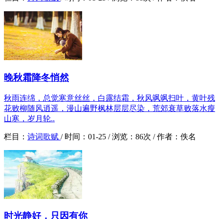
晚秋霜降冬悄然
秋雨连绵，总觉寒意丝丝，白露结霜，秋风飒飒扫叶，黄叶残
花败柳随风逍遥，漫山遍野枫林层层尽染，荒郊衰草败落水瘦
山寒，岁月轮..
栏目：
诗词歌赋
/
时间：
01-25 /
浏览：
86次 /
作者：
佚名
时光静好，只因有你